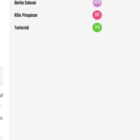
Berita Satuan
(1670)
Rilis Pimpinan
(8)
Teritorial
(15)
if
.
r,