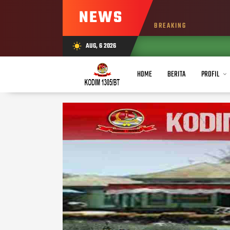
NEWS
BREAKING
AUG, 6 2026
wb_sunny
HOME
BERITA
PROFIL