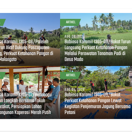
L
ARTIKEL
, 2026
AUG 06, 2026
sa Koramil 1305-06/Paleleh
Babinsa Koramil 1305-09/Bokat Turun
ran Aktif Dukung Pascapanen
Langsung Perkuat Ketahanan Pangan
g, Perkuat Ketahanan Pangan di
Melalui Perawatan Tanaman Padi di
Molangato
Desa Modo
L
ARTIKEL
, 2026
AUG 04, 2026
sa Koramil 1305-07/Bunobogu
Babinsa Koramil 1305-09/Bokat
an Langkah Bersama Tokoh
Perkuat Ketahanan Pangan Lewat
rakat, Persiapkan Lahan
Kegiatan Penjemuran Jagung Bersama
ngunan Koperasi Merah Putih
Petani