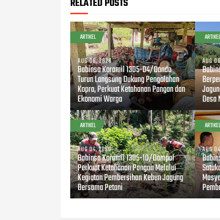
RELATED POSTS
ARTIKEL
ARTIKE
AUG 06, 2026
AUG 06
Babinsa Koramil 1305-04/Dondo
Babin
Turun Langsung Dukung Pengolahan
Berpe
Kopra, Perkuat Ketahanan Pangan dan
Jagun
Ekonomi Warga
Desa 
ARTIKEL
ARTIKE
AUG 04, 2026
AUG 04
Babinsa Koramil 1305-10/Dampal
Babin
Perkuat Ketahanan Pangan Melalui
Satuk
Kegiatan Pembersihan Kebun Jagung
Masya
Bersama Petani
Pemba