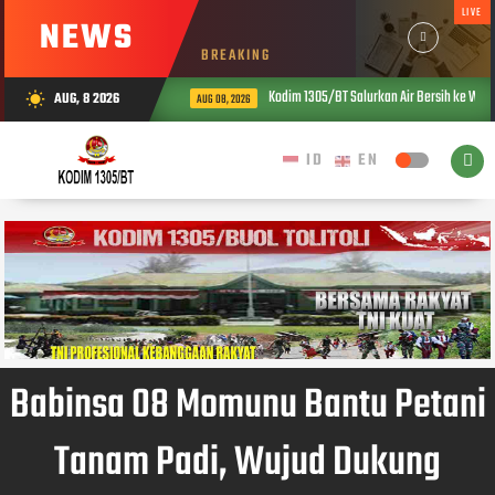
LIVE
NEWS
BREAKING
Kodim 1305/BT Salurkan Air Bersih ke Warg
AUG, 8 2026
wb_sunny
AUG 08, 2026
Babinsa 08 Momunu Bantu Petani
Tanam Padi, Wujud Dukung