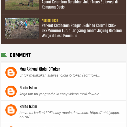
Aparat Kelurahan Bersihkan Jalur Trans Sulawesi di
Kampung Bugis
AUG 08, 2026
Perkuat Ketahanan Pangan, Babinsa Koramil 1305-
08/Momunu Turun Langsung Tanam Jagung Bersama
Warga di Desa Pinamula
COMMENT
Mau Aktivasi Qlola IB Token
untuk melakukan aktivasi qlola ib token (soft toke...
Berita Islam
kerja tim tni yang terbaik! easy videos mp4 downlo...
Berita Islam
bravo tni kodim1305! easy music download: https://tubidyapps.
co.za/