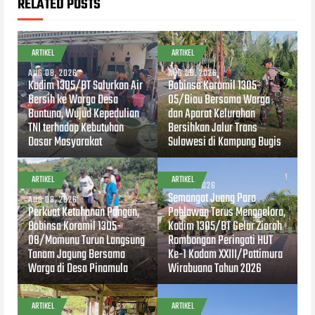
RELATED POSTS
ARTIKEL
ARTIKEL
AUG 08, 2026
AUG 08, 2026
Kodim 1305/BT Salurkan Air
Babinsa Koramil 1305-
Bersih ke Warga Desa
05/Biau Bersama Warga
Buntuna, Wujud Kepedulian
dan Aparat Kelurahan
TNI terhadap Kebutuhan
Bersihkan Jalur Trans
Dasar Masyarakat
Sulawesi di Kampung Bugis
ARTIKEL
ARTIKEL
AUG 07, 2026
Semangat Juang Para
AUG 08, 2026
Perkuat Ketahanan Pangan,
Pahlawan Terus Menggelora,
Babinsa Koramil 1305-
Kodim 1305/BT Gelar Ziarah
08/Momunu Turun Langsung
Rombongan Peringati HUT
Tanam Jagung Bersama
Ke-1 Kodam XXIII/Pattimura
Warga di Desa Pinamula
Wirabuana Tahun 2026
ARTIKEL
ARTIKEL