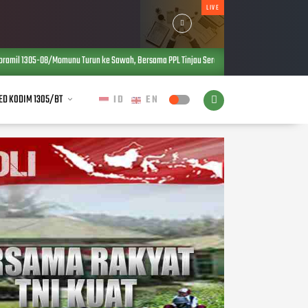
LIVE
Turun ke Sawah, Bersama PPL Tinjau Serangan Hama Penggerek Demi Menjaga Produktivitas P
ED KODIM 1305/BT