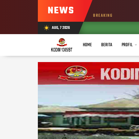
NEWS
BREAKING
AUG, 7 2026
wb_sunny
HOME
BERITA
PROFIL