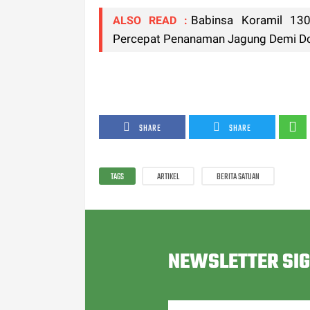
Babinsa Koramil 13
ALSO READ :
Percepat Penanaman Jagung Demi Don
SHARE
SHARE
TAGS
ARTIKEL
BERITA SATUAN
NEWSLETTER SI