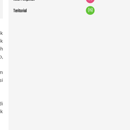
Teritorial
(15)
ek
ek
eh
o,
im
si
di
uk