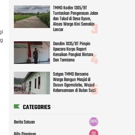
TMMD Kodim 1305/BT
Tuntaskan Pengerasan Jalan
dan Talud di Desa Oyom,
Akses Warga Kini Semakin
Lancar
gi
ng
Dandim 1035/BT Pimpin
Upacara Korps Raport
Kenaikan Pangkat Bintara
Dan Tamtama
Satgas TMMD Bersama
Warga Bangun Masjid di
Dusun Ogomolobu, Wujud
Kebersamaan di Bulan Suci
CATEGORIES
Berita Satuan
(1671)
Rilis Pimpinan
(8)