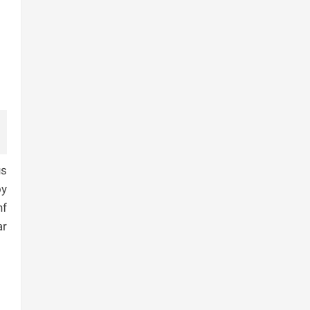
us
oy
nf
ar