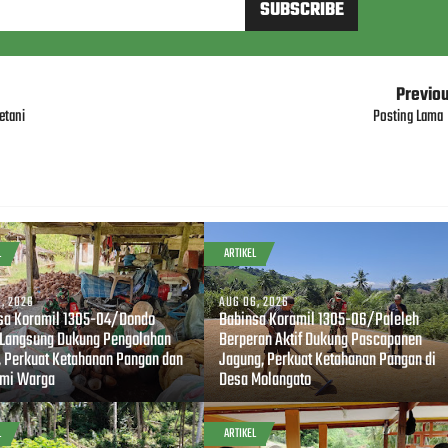
Previo
etani
Posting Lama
L
ARTIKEL
, 2026
AUG 06, 2026
sa Koramil 1305-04/Dondo
Babinsa Koramil 1305-06/Paleleh
 Langsung Dukung Pengolahan
Berperan Aktif Dukung Pascapanen
, Perkuat Ketahanan Pangan dan
Jagung, Perkuat Ketahanan Pangan di
mi Warga
Desa Molangato
L
ARTIKEL