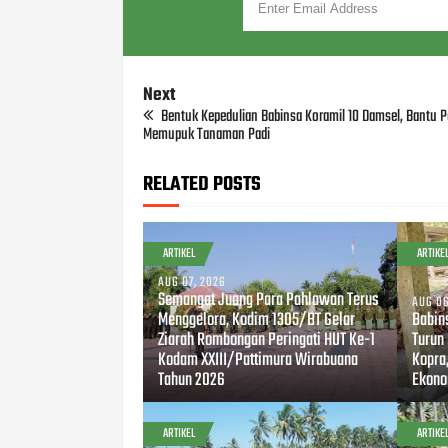
Next
Bentuk Kepedulian Babinsa Koramil 10 Damsel, Bantu P
Memupuk Tanaman Padi
RELATED POSTS
ARTIKEL
ARTIKE
AUG 07, 2026
Semangat Juang Para Pahlawan Terus
AUG 06
Menggelora, Kodim 1305/BT Gelar
Babin
Ziarah Rombongan Peringati HUT Ke-1
Turun
Kodam XXIII/Pattimura Wirabuana
Kopra
Tahun 2026
Ekono
ARTIKEL
ARTIKE