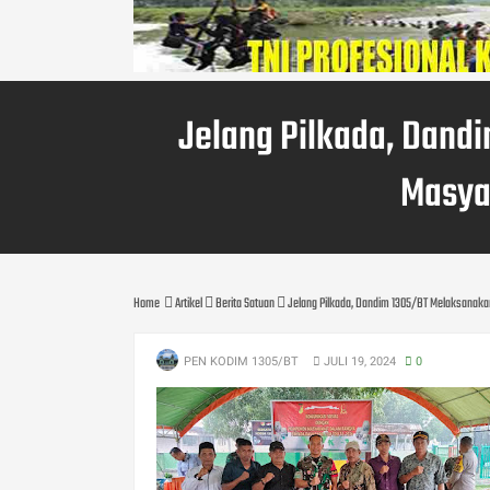
Jelang Pilkada, Dand
Masya
Home
Artikel
Berita Satuan
Jelang Pilkada, Dandim 1305/BT Melaksanak
PEN KODIM 1305/BT
JULI 19, 2024
0