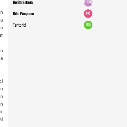
Berita Satuan
(1670)
an
Rilis Pimpinan
(8)
la
Teritorial
(15)
ga
at
en
ta
ol
an
an
an
uk
al