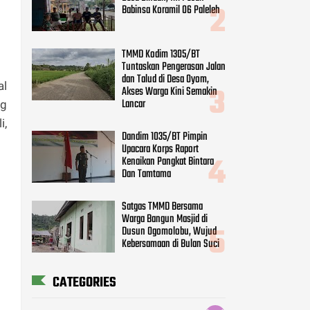
Babinsa Koramil 06 Paleleh
TMMD Kodim 1305/BT
Tuntaskan Pengerasan Jalan
dan Talud di Desa Oyom,
al
Akses Warga Kini Semakin
Lancar
ng
i,
Dandim 1035/BT Pimpin
Upacara Korps Raport
Kenaikan Pangkat Bintara
Dan Tamtama
Satgas TMMD Bersama
Warga Bangun Masjid di
Dusun Ogomolobu, Wujud
Kebersamaan di Bulan Suci
CATEGORIES