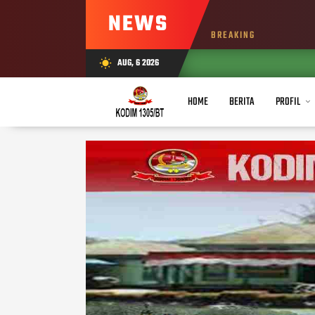
NEWS
BREAKING
AUG, 6 2026
wb_sunny
HOME
BERITA
PROFIL