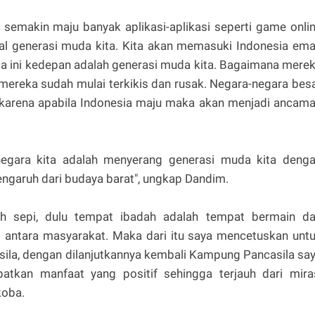
emakin maju banyak aplikasi-aplikasi seperti game onli
l generasi muda kita. Kita akan memasuki Indonesia em
 ini kedepan adalah generasi muda kita. Bagaimana mere
mereka sudah mulai terkikis dan rusak. Negara-negara bes
u, karena apabila Indonesia maju maka akan menjadi ancam
egara kita adalah menyerang generasi muda kita deng
engaruh dari budaya barat", ungkap Dandim.
h sepi, dulu tempat ibadah adalah tempat bermain d
i antara masyarakat. Maka dari itu saya mencetuskan unt
la, dengan dilanjutkannya kembali Kampung Pancasila sa
tkan manfaat yang positif sehingga terjauh dari mira
koba.