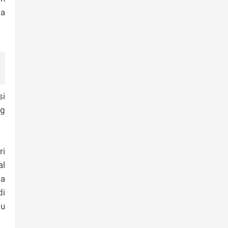
sa
si
ng
ri
al
sa
di
tu