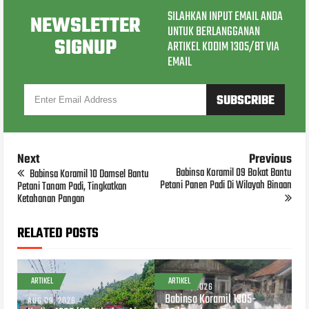
SILAHKAN INPUT EMAIL ANDA
NEWSLETTER
UNTUK BERLANGGANAN
SIGNUP
ARTIKEL KODIM 1305/BT VIA
EMAIL
Next
Previous
Babinsa Koramil 09 Bokat Bantu
Babinsa Koramil 10 Damsel Bantu
Petani Panen Padi Di Wilayah Binaan
Petani Tanam Padi, Tingkatkan
Ketahanan Pangan
RELATED POSTS
ARTIKEL
ARTIKEL
AUG 09, 2026
Babinsa Koramil 1305-
AUG 09, 2026