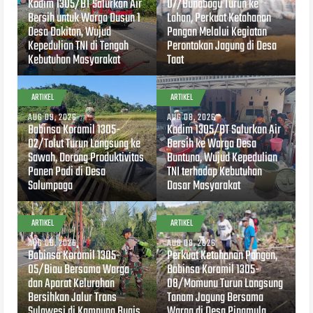
Kodim 1305/BT Salurkan Air
07/Bunobogu Turun ke
Bersih untuk Warga Dusun 1
Lahan, Perkuat Ketahanan
Desa Dakitan, Wujud
Pangan Melalui Kegiatan
Kepedulian TNI di Tengah
Perontokan Jagung di Desa
Kebutuhan Masyarakat
Taat
ARTIKEL
ARTIKEL
AUG 09, 2026
AUG 08, 2026
Babinsa Koramil 1305-
Kodim 1305/BT Salurkan Air
02/Tolut Turun Langsung ke
Bersih ke Warga Desa
Sawah, Dorong Produktivitas
Buntuna, Wujud Kepedulian
Panen Padi di Desa
TNI terhadap Kebutuhan
Salumpaga
Dasar Masyarakat
ARTIKEL
ARTIKEL
AUG 08, 2026
AUG 08, 2026
Babinsa Koramil 1305-
Perkuat Ketahanan Pangan,
05/Biau Bersama Warga
Babinsa Koramil 1305-
dan Aparat Kelurahan
08/Momunu Turun Langsung
Bersihkan Jalur Trans
Tanam Jagung Bersama
Sulawesi di Kampung Bugis
Warga di Desa Pinamula