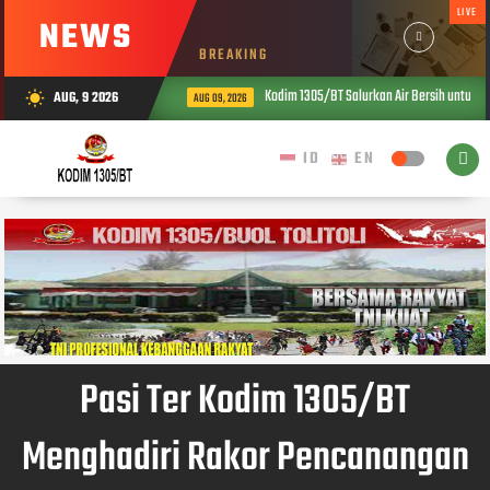
LIVE
NEWS
BREAKING
Kodim 1305/BT Salurkan Air Bersih untuk Wa
AUG, 9 2026
wb_sunny
AUG 09, 2026
Pasi Ter Kodim 1305/BT
Menghadiri Rakor Pencanangan