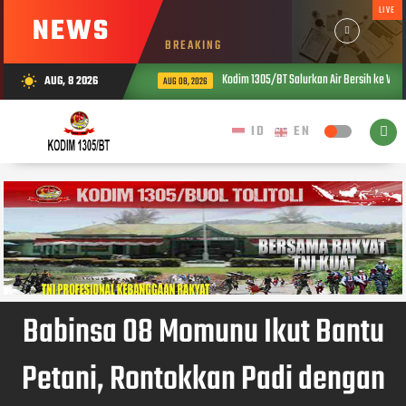
LIVE
NEWS
BREAKING
Kodim 1305/BT Salurkan Air Bersih ke War
AUG, 8 2026
wb_sunny
AUG 08, 2026
Babinsa 08 Momunu Ikut Bantu
Petani, Rontokkan Padi dengan