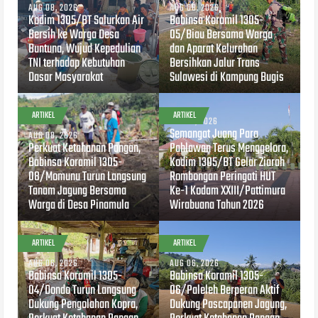
AUG 08, 2026
AUG 08, 2026
Kodim 1305/BT Salurkan Air
Babinsa Koramil 1305-
Bersih ke Warga Desa
05/Biau Bersama Warga
Buntuna, Wujud Kepedulian
dan Aparat Kelurahan
TNI terhadap Kebutuhan
Bersihkan Jalur Trans
Dasar Masyarakat
Sulawesi di Kampung Bugis
ARTIKEL
ARTIKEL
AUG 07, 2026
Semangat Juang Para
AUG 08, 2026
Perkuat Ketahanan Pangan,
Pahlawan Terus Menggelora,
Babinsa Koramil 1305-
Kodim 1305/BT Gelar Ziarah
08/Momunu Turun Langsung
Rombongan Peringati HUT
Tanam Jagung Bersama
Ke-1 Kodam XXIII/Pattimura
Warga di Desa Pinamula
Wirabuana Tahun 2026
ARTIKEL
ARTIKEL
AUG 06, 2026
AUG 06, 2026
Babinsa Koramil 1305-
Babinsa Koramil 1305-
04/Dondo Turun Langsung
06/Paleleh Berperan Aktif
Dukung Pengolahan Kopra,
Dukung Pascapanen Jagung,