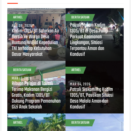
ARTIKEL
BERITA SATUAN
MAR 28, 2026
Patroli Malam Kodim
AUG 08, 2026
Kodim 1305/BT Salurkan Air
1305/BT di Desa Pangi
Bersih ke Warga Desa
Perkuat Keamanan
Buntuna, Wujud Kepedulian
Lingkungan, Situasi
TNI terhadap Kebutuhan
Terpantau Aman dan
Dasar Masyarakat
Kondusif
BERITA SATUAN
ARTIKEL
MAR 12, 2026
Ribuan Pelajar di Tolitoli
MAR 04, 2026
Terima Makanan Bergizi
Patroli Siskamling Kodim
Gratis, Kodim 1305/BT
1305/BT, Pastikan Situasi
Dukung Program Pemenuhan
Desa Malala Aman dan
Gizi Anak Sekolah
Kondusif
ARTIKEL
BERITA SATUAN