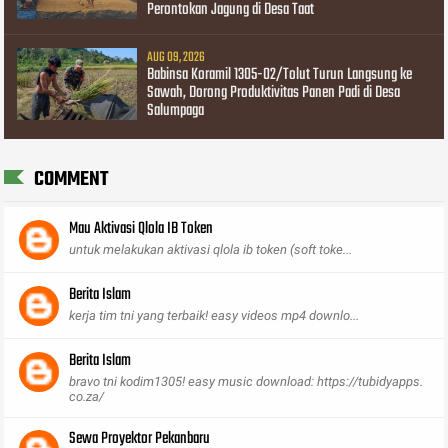
Perontokan Jagung di Desa Taat
AUG 09, 2026
Babinsa Koramil 1305-02/Tolut Turun Langsung ke
Sawah, Dorong Produktivitas Panen Padi di Desa
Salumpaga
COMMENT
Mau Aktivasi Qlola IB Token
untuk melakukan aktivasi qlola ib token (soft toke...
Berita Islam
kerja tim tni yang terbaik! easy videos mp4 downlo...
Berita Islam
bravo tni kodim1305! easy music download: https://tubidyapps.
co.za/
Sewa Proyektor Pekanbaru