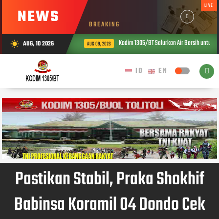
LIVE
NEWS
BREAKING
Kodim 1305/BT Salurkan Air Bersih untuk 
AUG, 10 2026
wb_sunny
AUG 09, 2026
Pastikan Stabil, Praka Shokhif
Babinsa Koramil 04 Dondo Cek