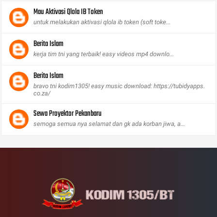
Mau Aktivasi Qlola IB Token
untuk melakukan aktivasi qlola ib token (soft toke...
Berita Islam
kerja tim tni yang terbaik! easy videos mp4 downlo...
Berita Islam
bravo tni kodim1305! easy music download: https://tubidyapps.
co.za/
Sewa Proyektor Pekanbaru
semoga semua nya selamat dan gk ada korban jiwa, a...