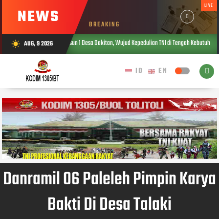
LIVE
NEWS
BREAKING
 untuk Warga Dusun 1 Desa Dakitan, Wujud Kepedulian TNI di Tengah Kebutuhan Masyarakat
AUG, 9 2026
wb_sunny
Danramil 06 Paleleh Pimpin Karya
Bakti Di Desa Talaki