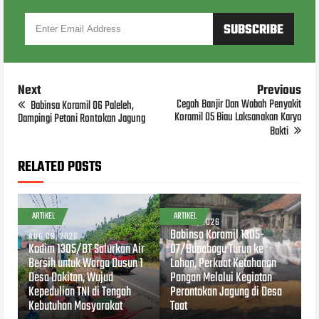
Next
Previous
Cegah Banjir Dan Wabah Penyakit
Babinsa Koramil 06 Paleleh,
Koramil 05 Biau Laksanakan Karya
Dampingi Petani Rontokan Jagung
Bakti
RELATED POSTS
ARTIKEL
ARTIKEL
AUG 09, 2026
Babinsa Koramil 1305-
AUG 09, 2026
Kodim 1305/BT Salurkan Air
07/Bunobogu Turun ke
Bersih untuk Warga Dusun 1
Lahan, Perkuat Ketahanan
Desa Dakitan, Wujud
Pangan Melalui Kegiatan
Kepedulian TNI di Tengah
Perontokan Jagung di Desa
Kebutuhan Masyarakat
Taat