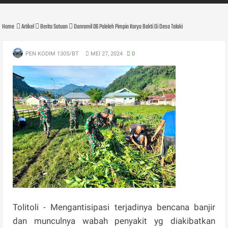
Home
Artikel
Berita Satuan
Danramil 06 Paleleh Pimpin Karya Bakti Di Desa Talaki
PEN KODIM 1305/BT
MEI 27, 2024
0
Tolitoli - Mengantisipasi terjadinya bencana banjir
dan munculnya wabah penyakit yg diakibatkan