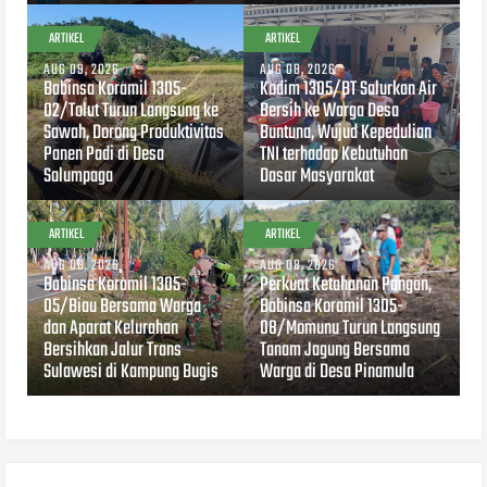
ARTIKEL
ARTIKEL
AUG 09, 2026
AUG 08, 2026
Babinsa Koramil 1305-
Kodim 1305/BT Salurkan Air
02/Tolut Turun Langsung ke
Bersih ke Warga Desa
Sawah, Dorong Produktivitas
Buntuna, Wujud Kepedulian
Panen Padi di Desa
TNI terhadap Kebutuhan
Salumpaga
Dasar Masyarakat
ARTIKEL
ARTIKEL
AUG 08, 2026
AUG 08, 2026
Babinsa Koramil 1305-
Perkuat Ketahanan Pangan,
05/Biau Bersama Warga
Babinsa Koramil 1305-
dan Aparat Kelurahan
08/Momunu Turun Langsung
Bersihkan Jalur Trans
Tanam Jagung Bersama
Sulawesi di Kampung Bugis
Warga di Desa Pinamula