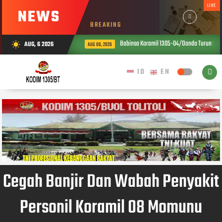
LIVE
NEWS
BREAKING
Babinsa Koramil 1305-04/Dondo Turun Langsu
AUG, 6 2026
wb_sunny
AUG 06, 2026
Cegah Banjir Dan Wabah Penyakit
Personil Koramil 08 Momunu