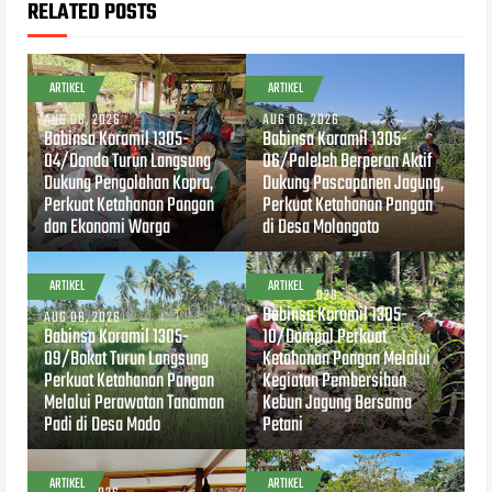
RELATED POSTS
ARTIKEL
ARTIKEL
AUG 06, 2026
AUG 06, 2026
Babinsa Koramil 1305-
Babinsa Koramil 1305-
04/Dondo Turun Langsung
06/Paleleh Berperan Aktif
Dukung Pengolahan Kopra,
Dukung Pascapanen Jagung,
Perkuat Ketahanan Pangan
Perkuat Ketahanan Pangan
dan Ekonomi Warga
di Desa Molangato
ARTIKEL
ARTIKEL
AUG 04, 2026
Babinsa Koramil 1305-
AUG 06, 2026
Babinsa Koramil 1305-
10/Dampal Perkuat
09/Bokat Turun Langsung
Ketahanan Pangan Melalui
Perkuat Ketahanan Pangan
Kegiatan Pembersihan
Melalui Perawatan Tanaman
Kebun Jagung Bersama
Padi di Desa Modo
Petani
ARTIKEL
ARTIKEL