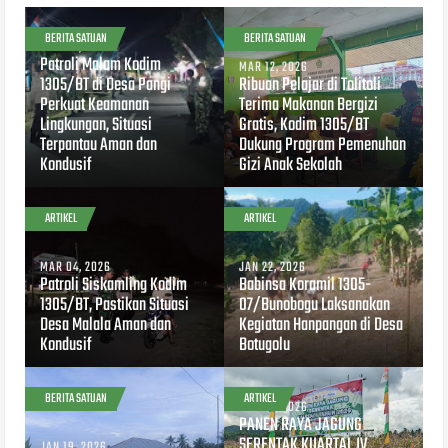
BERITA SATUAN
BERITA SATUAN
MAR 28, 2026
Patroli Malam Kodim
MAR 12, 2026
1305/BT di Desa Pangi
Ribuan Pelajar di Tolitoli
Perkuat Keamanan
Terima Makanan Bergizi
Lingkungan, Situasi
Gratis, Kodim 1305/BT
Terpantau Aman dan
Dukung Program Pemenuhan
Kondusif
Gizi Anak Sekolah
ARTIKEL
ARTIKEL
MAR 04, 2026
JAN 22, 2026
Patroli Siskamling Kodim
Babinsa Koramil 1305-
1305/BT, Pastikan Situasi
07/Bunobogu Laksanakan
Desa Malala Aman dan
Kegiatan Hanpangan di Desa
Kondusif
Botugolu
BERITA SATUAN
ARTIKEL
JAN 09, 2026
PANEN RAYA JAGUNG
SERENTAK KUARTAL IV
JAN 19, 2026