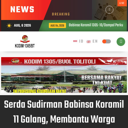
LIVE
NEWS
BREAKING
Babinsa Koramil 1305-10/Dampal Perkuat Ket
AUG, 6 2026
wb_sunny
AUG 04, 2026
Serda Sudirman Babinsa Koramil
11 Galang, Membantu Warga