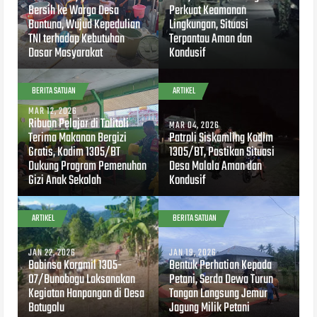
Bersih ke Warga Desa
Perkuat Keamanan
Buntuna, Wujud Kepedulian
Lingkungan, Situasi
TNI terhadap Kebutuhan
Terpantau Aman dan
Dasar Masyarakat
Kondusif
BERITA SATUAN
ARTIKEL
MAR 12, 2026
Ribuan Pelajar di Tolitoli
MAR 04, 2026
Terima Makanan Bergizi
Patroli Siskamling Kodim
Gratis, Kodim 1305/BT
1305/BT, Pastikan Situasi
Dukung Program Pemenuhan
Desa Malala Aman dan
Gizi Anak Sekolah
Kondusif
ARTIKEL
BERITA SATUAN
JAN 22, 2026
JAN 19, 2026
Babinsa Koramil 1305-
Bentuk Perhatian Kepada
07/Bunobogu Laksanakan
Petani, Serda Dewa Turun
Kegiatan Hanpangan di Desa
Tangan Langsung Jemur
Botugolu
Jagung Milik Petani