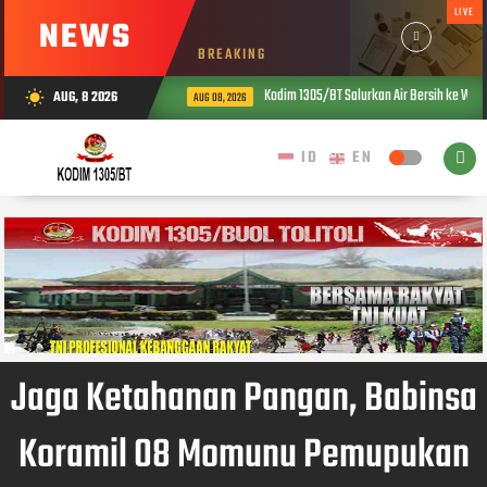
LIVE
NEWS
BREAKING
Kodim 1305/BT Salurkan Air Bersih ke War
AUG, 8 2026
wb_sunny
AUG 08, 2026
Jaga Ketahanan Pangan, Babinsa
Koramil 08 Momunu Pemupukan