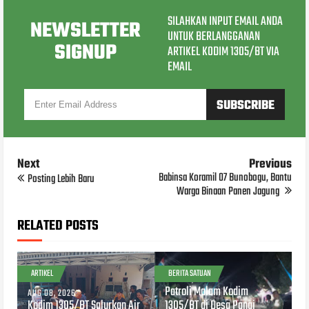
SILAHKAN INPUT EMAIL ANDA
NEWSLETTER
UNTUK BERLANGGANAN
SIGNUP
ARTIKEL KODIM 1305/BT VIA
EMAIL
Next
Previous
Babinsa Koramil 07 Bunobogu, Bantu
Posting Lebih Baru
Warga Binaan Panen Jagung
RELATED POSTS
ARTIKEL
BERITA SATUAN
MAR 28, 2026
Patroli Malam Kodim
AUG 08, 2026
Kodim 1305/BT Salurkan Air
1305/BT di Desa Pangi