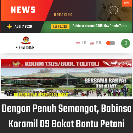
LIVE
NEWS
BREAKING
Babinsa Koramil 1305-04/Dondo Turun La
AUG, 7 2026
wb_sunny
AUG 06, 2026
Dengan Penuh Semangat, Babinsa
Koramil 09 Bokat Bantu Petani