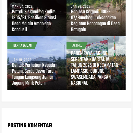
MAR 04, 2026
JAN 22, 2026
Patroli Siskamling Kodim
Babinsa Koramil 1305-
1305/BT, Pastikan Situasi
07/Bunobogu Laksanakan
Desa Malala Aman dan
Kegiatan Hanpangan di Desa
Kondusif
Botugolu
BERITA SATUAN
ARTIKEL
JAN 09, 2026
PANEN RAYA JAGUNG
SERENTAK KUARTAL IV
JAN 19, 2026
Bentuk Perhatian Kepada
TAHUN 2025 DI KECAMATAN
Petani, Serda Dewa Turun
LAMPASIO, DUKUNG
Tangan Langsung Jemur
SWASEMBADA PANGAN
Jagung Milik Petani
NASIONAL
POSTING KOMENTAR