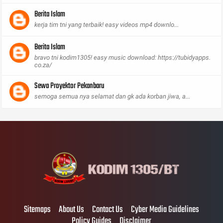
Berita Islam
kerja tim tni yang terbaik! easy videos mp4 downlo...
Berita Islam
bravo tni kodim1305! easy music download: https://tubidyapps.
co.za/
Sewa Proyektor Pekanbaru
semoga semua nya selamat dan gk ada korban jiwa, a...
Sitemaps
About Us
Contact Us
Cyber Media Guidelines
Policy Guides
Disclaimer