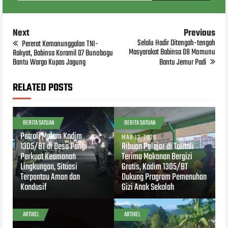
Next
Previous
Selalu Hadir Ditengah-tengah
Pererat Kemanunggalan TNI-
Masyarakat Babinsa 08 Momunu
Rakyat, Babinsa Koramil 07 Bunobogu
Bantu Warga Kupas Jagung
Bantu Jemur Padi
RELATED POSTS
BERITA SATUAN
BERITA SATUAN
MAR 28, 2026
Patroli Malam Kodim
MAR 12, 2026
1305/BT di Desa Pangi
Ribuan Pelajar di Tolitoli
Perkuat Keamanan
Terima Makanan Bergizi
Lingkungan, Situasi
Gratis, Kodim 1305/BT
Terpantau Aman dan
Dukung Program Pemenuhan
Kondusif
Gizi Anak Sekolah
ARTIKEL
ARTIKEL