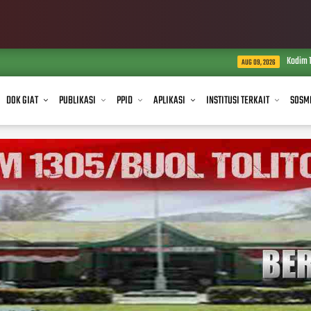
Kodim 1305/BT Salurkan Air Be
AUG 09, 2026
DOK GIAT
PUBLIKASI
PPID
APLIKASI
INSTITUSI TERKAIT
SOSM