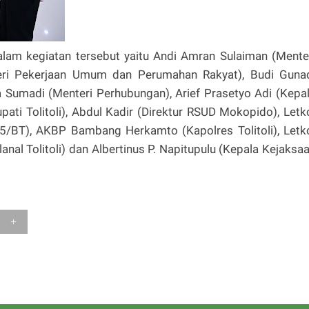
lam kegiatan tersebut yaitu Andi Amran Sulaiman (Mente
teri Pekerjaan Umum dan Perumahan Rakyat), Budi Guna
a Sumadi (Menteri Perhubungan), Arief Prasetyo Adi (Kepa
ati Tolitoli), Abdul Kadir (Direktur RSUD Mokopido), Letk
05/BT), AKBP Bambang Herkamto (Kapolres Tolitoli), Letk
anal Tolitoli) dan Albertinus P. Napitupulu (Kepala Kejaksa