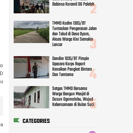
Babinsa Koramil 06 Paleleh
TMMD Kodim 1305/BT
Tuntaskan Pengerasan Jalan
dan Talud di Desa Oyom,
Akses Warga Kini Semakin
Lancar
Dandim 1035/BT Pimpin
Upacara Korps Raport
do
Kenaikan Pangkat Bintara
UD
Dan Tamtama
bu
Satgas TMMD Bersama
Warga Bangun Masjid di
Dusun Ogomolobu, Wujud
Kebersamaan di Bulan Suci
CATEGORIES
ra