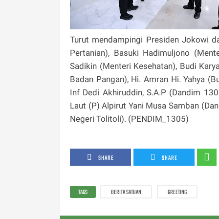
Turut mendampingi Presiden Jokowi da
Pertanian), Basuki Hadimuljono (Men
Sadikin (Menteri Kesehatan), Budi Kary
Badan Pangan), Hi. Amran Hi. Yahya (Bup
Inf Dedi Akhiruddin, S.A.P (Dandim 13
Laut (P) Alpirut Yani Musa Samban (Danl
Negeri Tolitoli). (PENDIM_1305)
SHARE
SHARE
TAGS
BERITA SATUAN
GREETING