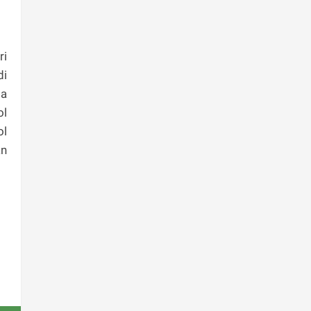
ri
di
la
ol
ol
an