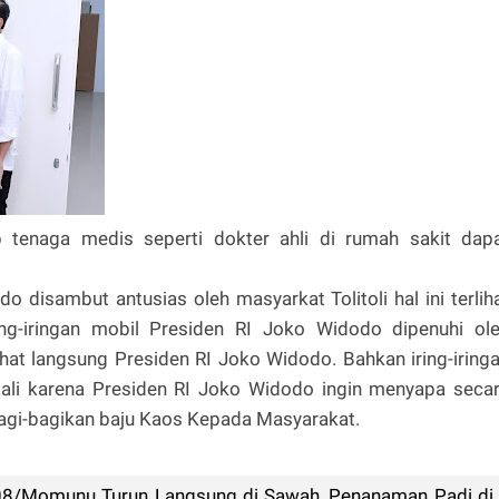
ap tenaga medis seperti dokter ahli di rumah sakit dap
 disambut antusias oleh masyarkat Tolitoli hal ini terlih
ring-iringan mobil Presiden RI Joko Widodo dipenuhi ol
hat langsung Presiden RI Joko Widodo. Bahkan iring-iring
kali karena Presiden RI Joko Widodo ingin menyapa seca
agi-bagikan baju Kaos Kepada Masyarakat.
08/Momunu Turun Langsung di Sawah, Penanaman Padi di