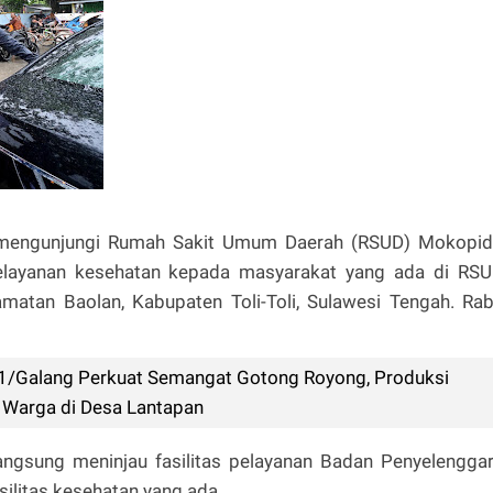
odo mengunjungi Rumah Sakit Umum Daerah (RSUD) Mokopi
n pelayanan kesehatan kepada masyarakat yang ada di RS
matan Baolan, Kabupaten Toli-Toli, Sulawesi Tengah. Ra
1/Galang Perkuat Semangat Gotong Royong, Produksi
Warga di Desa Lantapan
langsung meninjau fasilitas pelayanan Badan Penyelengga
silitas kesehatan yang ada.