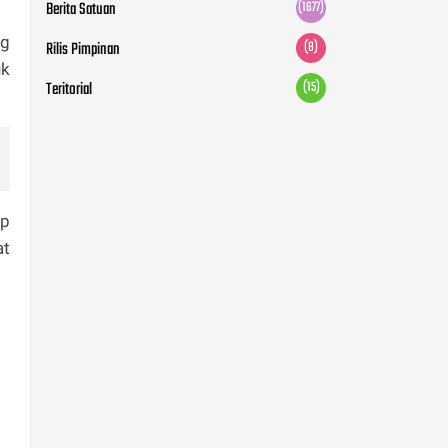
Berita Satuan
(1677)
ng
Rilis Pimpinan
(8)
uk
Teritorial
(15)
ap
at