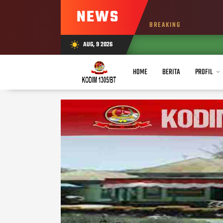
NEWS
BREAKING
AUG, 9 2026
wb_sunny
HOME
BERITA
PROFIL