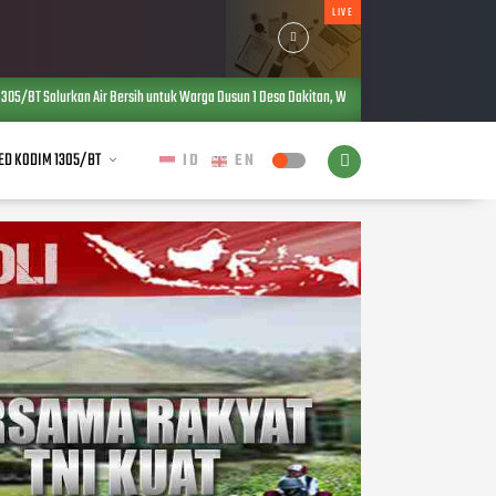
LIVE
rsih untuk Warga Dusun 1 Desa Dakitan, Wujud Kepedulian TNI di Tengah Kebutuhan Masyaraka
ED KODIM 1305/BT