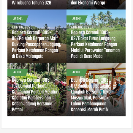
Wirabuana Tahun 2026
dan Ekonomi Warga
ARTIKEL
ARTIKEL
AUG 06, 2026
AUG 06, 2026
Babinsa Koramil 1305-
Babinsa Koramil 1305-
06/Paleleh Berperan Aktif
09/Bokat Turun Langsung
Dukung Pascapanen Jagung,
Perkuat Ketahanan Pangan
Perkuat Ketahanan Pangan
Melalui Perawatan Tanaman
di Desa Molangato
Padi di Desa Modo
ARTIKEL
ARTIKEL
AUG 04, 2026
AUG 04, 2026
Babinsa Koramil 1305-
Babinsa Koramil 1305-
10/Dampal Perkuat
07/Bunobogu Satukan
Ketahanan Pangan Melalui
Langkah Bersama Tokoh
Kegiatan Pembersihan
Masyarakat, Persiapkan
Kebun Jagung Bersama
Lahan Pembangunan
Petani
Koperasi Merah Putih