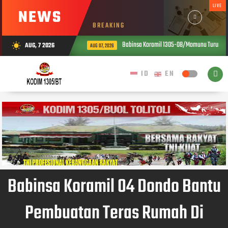
LIVE
NEWS
BREAKING
Babinsa Koramil 1305-08/Momunu Turun ke Sa
AUG, 7 2026
wb_sunny
AUG 07, 2026
Babinsa Koramil 04 Dondo Bantu
Pembuatan Teras Rumah Di