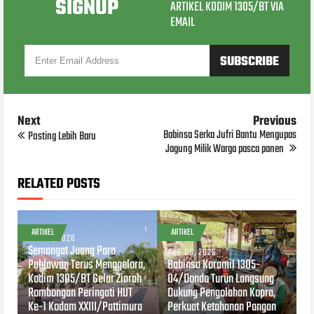
SIGNUP
ARTIKEL KODIM 1305/BT VIA
EMAIL
Next
Previous
Babinsa Serka Jufri Bantu Mengupas
Posting Lebih Baru
Jagung Milik Warga pasca panen
RELATED POSTS
ARTIKEL
ARTIKEL
AUG 07, 2026
Semangat Juang Para
AUG 06, 2026
Pahlawan Terus Menggelora,
Babinsa Koramil 1305-
Kodim 1305/BT Gelar Ziarah
04/Dondo Turun Langsung
Rombongan Peringati HUT
Dukung Pengolahan Kopra,
Ke-1 Kodam XXIII/Pattimura
Perkuat Ketahanan Pangan