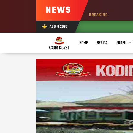
NEWS
BREAKING
AUG, 8 2026
wb_sunny
HOME
BERITA
PROFIL