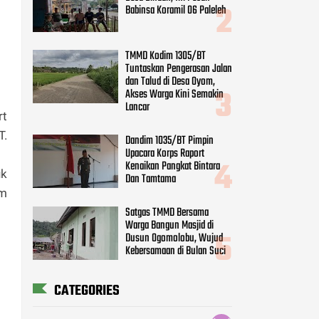
Babinsa Koramil 06 Paleleh
TMMD Kodim 1305/BT
Tuntaskan Pengerasan Jalan
dan Talud di Desa Oyom,
Akses Warga Kini Semakin
Lancar
rt
T.
Dandim 1035/BT Pimpin
Upacara Korps Raport
Kenaikan Pangkat Bintara
uk
Dan Tamtama
im
Satgas TMMD Bersama
Warga Bangun Masjid di
Dusun Ogomolobu, Wujud
Kebersamaan di Bulan Suci
CATEGORIES