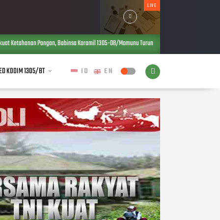
LIVE
insa Koramil 1305-08/Momunu Turun Langsung Tanam Jagung Bersama Warga di Desa Pinamu
ED KODIM 1305/BT