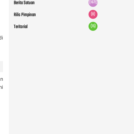
Berita Satuan
(1672)
Rilis Pimpinan
(8)
Teritorial
(15)
di
an
ni