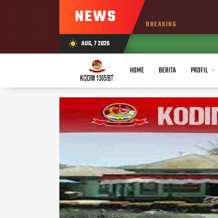
NEWS
BREAKING
AUG, 7 2026
wb_sunny
HOME
BERITA
PROFIL