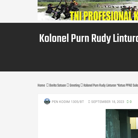
Kolonel Purn Rudy Lintu
Home
Berita Satuan
Greeting
Kolonel Purn Rudy Linturan “Ketua PPAD Su
PEN KODIM 1305/BT
SEPTEMBER 18, 2023
0