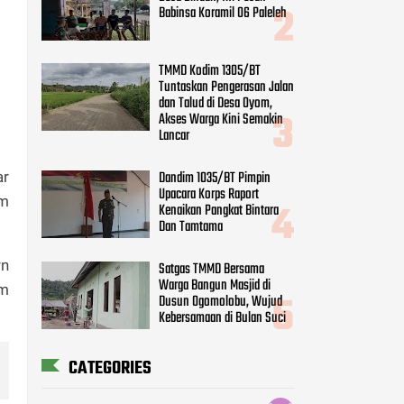
Babinsa Koramil 06 Paleleh
TMMD Kodim 1305/BT
Tuntaskan Pengerasan Jalan
dan Talud di Desa Oyom,
Akses Warga Kini Semakin
Lancar
Dandim 1035/BT Pimpin
ar
Upacara Korps Raport
im
Kenaikan Pangkat Bintara
Dan Tamtama
rn
Satgas TMMD Bersama
Warga Bangun Masjid di
im
Dusun Ogomolobu, Wujud
Kebersamaan di Bulan Suci
CATEGORIES