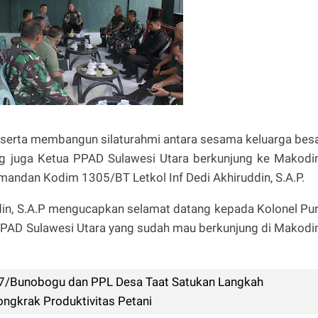
ik serta membangun silaturahmi antara sesama keluarga bes
ang juga Ketua PPAD Sulawesi Utara berkunjung ke Makod
andan Kodim 1305/BT Letkol Inf Dedi Akhiruddin, S.A.P.
din, S.A.P mengucapkan selamat datang kepada Kolonel Pu
 PPAD Sulawesi Utara yang sudah mau berkunjung di Makod
7/Bunobogu dan PPL Desa Taat Satukan Langkah
gkrak Produktivitas Petani