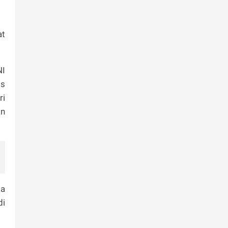
at
NI
os
ri
an
ka
di