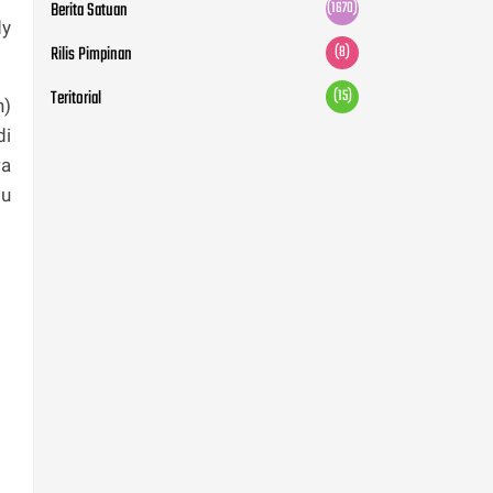
Berita Satuan
(1670)
dy
Rilis Pimpinan
(8)
Teritorial
(15)
n)
di
wa
tu