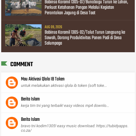
Babinsa Koramil 1305-07/Bunobogu Turun ke Lahan,
Perkuat Ketahanan Pangan Melalui Kegiatan
Perontokan Jagung di Desa Taat
AUG 09, 2026
Babinsa Koramil 1305-02/Tolut Turun Langsung ke
Sawah, Dorong Produktivitas Panen Padi di Desa
Salumpaga
COMMENT
Mau Aktivasi Qlola IB Token
untuk melakukan aktivasi qlola ib token (soft toke...
Berita Islam
kerja tim tni yang terbaik! easy videos mp4 downlo...
Berita Islam
bravo tni kodim1305! easy music download: https://tubidyapps.
co.za/