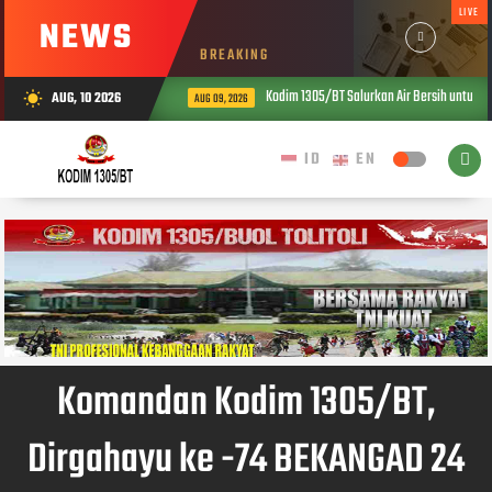
LIVE
NEWS
BREAKING
Kodim 1305/BT Salurkan Air Bersih untuk W
AUG, 10 2026
wb_sunny
AUG 09, 2026
Komandan Kodim 1305/BT,
Dirgahayu ke -74 BEKANGAD 24