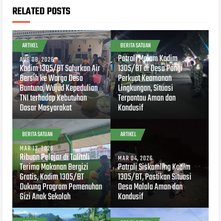
RELATED POSTS
ARTIKEL
BERITA SATUAN
MAR 28, 2026
Patroli Malam Kodim
AUG 08, 2026
Kodim 1305/BT Salurkan Air
1305/BT di Desa Pangi
Bersih ke Warga Desa
Perkuat Keamanan
Buntuna, Wujud Kepedulian
Lingkungan, Situasi
TNI terhadap Kebutuhan
Terpantau Aman dan
Dasar Masyarakat
Kondusif
BERITA SATUAN
ARTIKEL
MAR 12, 2026
Ribuan Pelajar di Tolitoli
MAR 04, 2026
Terima Makanan Bergizi
Patroli Siskamling Kodim
Gratis, Kodim 1305/BT
1305/BT, Pastikan Situasi
Dukung Program Pemenuhan
Desa Malala Aman dan
Gizi Anak Sekolah
Kondusif