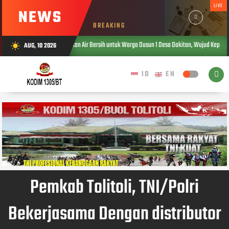
LIVE
NEWS
BREAKING
1305/BT Salurkan Air Bersih untuk Warga Dusun 1 Desa Dakitan, Wujud Kepedulian TNI di Ten
AUG, 10 2026
wb_sunny
Pemkab Tolitoli, TNI/Polri
Bekerjasama Dengan distributor