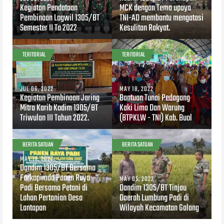
Kegiatan Pendataan
MCK dengan Tema upaya
Pembinaan Logwil 1305/BT
TNI-AD membantu mengatasi
Semester II Ta 2022
Kesulitan Rakyat.
TERITORIAL
TERITORIAL
JUL 06, 2022
MAY 18, 2022
Kegiatan Pembinaan Jaring
Bantuan Tunai Pedagang
Mitra Karib Kodim 1305/BT
Kaki Lima Dan Warung
Triwulan III Tahun 2022.
(BTPKLW - TNI) Kab. Buol
BERITA SATUAN
BERITA SATUAN
MAY 12, 2022
Dandim 1305/BT Bersama
Forkopimda Panen Raya
MAY 05, 2022
Padi Bersama Petani di
Dandim 1305/BT Tinjau
Lahan Pertanian Desa
Daerah Lumbung Padi di
Lantapan
Wilayah Kecamatan Galang