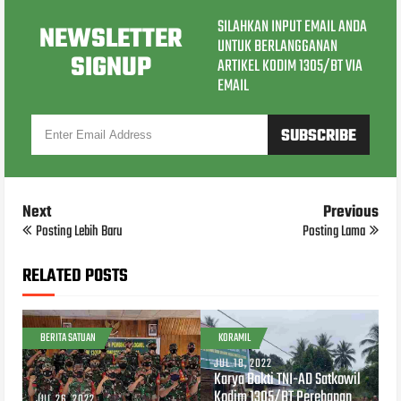
SILAHKAN INPUT EMAIL ANDA
NEWSLETTER
UNTUK BERLANGGANAN
SIGNUP
ARTIKEL KODIM 1305/BT VIA
EMAIL
Next
Previous
Posting Lebih Baru
Posting Lama
RELATED POSTS
BERITA SATUAN
KORAMIL
JUL 18, 2022
Karya Bakti TNI-AD Satkowil
Kodim 1305/BT Perehapan
JUL 26, 2022